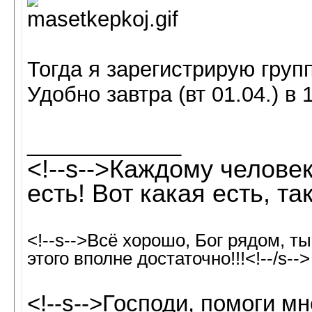
Тогда я зарегистрирую груп
Удобно завтра (вт 01.04.) в
_____________
<!--s-->Каждому человек
есть! Вот какая есть, так
<!--s-->Всё хорошо, Бог рядом, т
этого вполне достаточно!!!<!--/s-->
<!--s-->Господи, помоги м