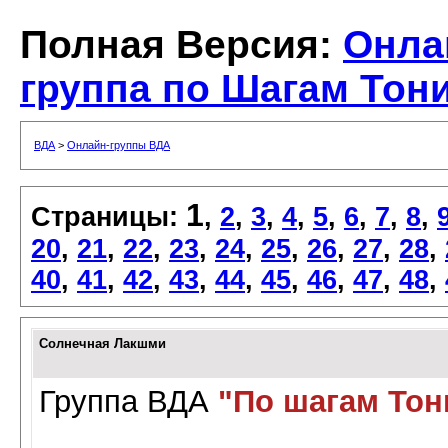
Полная Версия:
Онла
группа по Шагам Тони
ВДА
>
Онлайн-группы ВДА
1
Страницы:
,
2
,
3
,
4
,
5
,
6
,
7
,
8
,
20
,
21
,
22
,
23
,
24
,
25
,
26
,
27
,
28
,
40
,
41
,
42
,
43
,
44
,
45
,
46
,
47
,
48
,
Солнечная Лакшми
Группа ВДА
"По шагам Тон