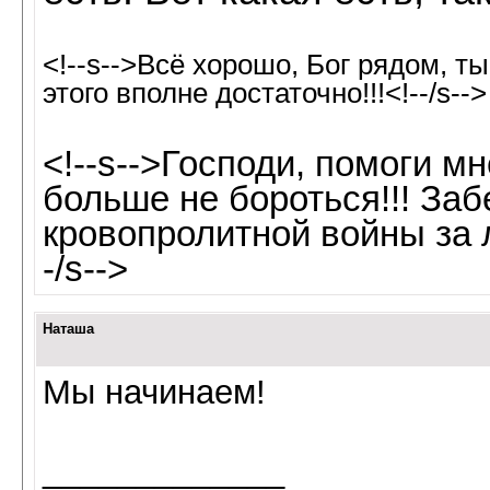
<!--s-->Всё хорошо, Бог рядом, т
этого вполне достаточно!!!<!--/s-->
<!--s-->Господи, помоги м
больше не бороться!!! Заб
кровопролитной войны за 
-/s-->
Наташа
Мы начинаем!
_____________