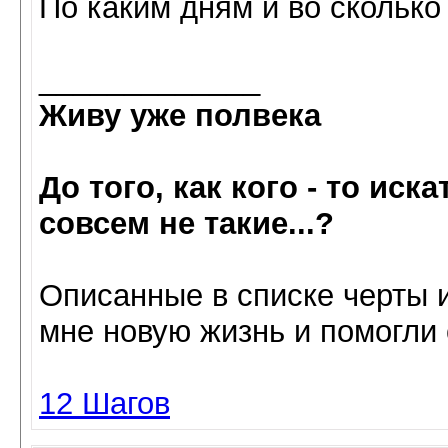
По каким дням и во сколько
_____________
Живу уже полвека
До того, как кого - то иск
совсем не такие...?
Oписанные в списке черты 
мне нoвую жизнь и пoмoгли 
12 Шагов