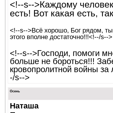
<!--s-->Каждому человек
есть! Вот какая есть, так
<!--s-->Всё хорошо, Бог рядом, т
этого вполне достаточно!!!<!--/s-->
<!--s-->Господи, помоги м
больше не бороться!!! Заб
кровопролитной войны за 
-/s-->
Осень
Наташа