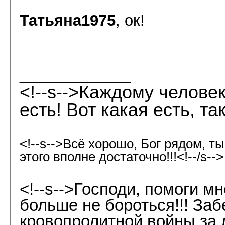
Татьяна1975
, ок!
_____________
<!--s-->Каждому человек
есть! Вот какая есть, так
<!--s-->Всё хорошо, Бог рядом, т
этого вполне достаточно!!!<!--/s-->
<!--s-->Господи, помоги м
больше не бороться!!! Заб
кровопролитной войны за 