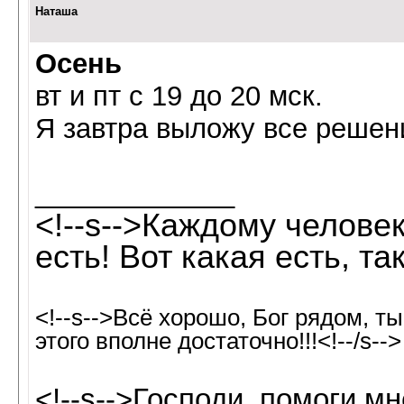
Наташа
Осень
вт и пт с 19 до 20 мск.
Я завтра выложу все решен
_____________
<!--s-->Каждому человек
есть! Вот какая есть, так
<!--s-->Всё хорошо, Бог рядом, т
этого вполне достаточно!!!<!--/s-->
<!--s-->Господи, помоги м