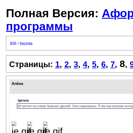
Полная Версия:
Афо
программы
ВДА
>
Беседка
8
Страницы:
1
,
2
,
3
,
4
,
5
,
6
,
7
,
,
Алёна
Цитата
Встретил на улице бывших друзей. Они наркоманы. Я им настроение испор