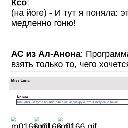
Ксо
:
(на йоге) - И тут я поняла: 
медленно гоню!
АС из Ал-Анона
: Программ
взять только то, чего хочетс
Miss Luna
Цитата
(на йоге) - И тут я поняла: это я не медитирую, это я медленно гоню!