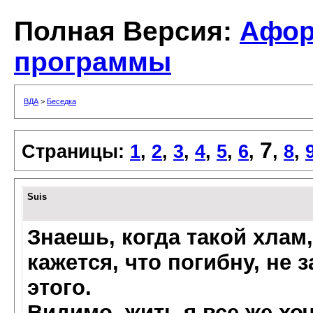
Полная Версия:
Афо
программы
ВДА
>
Беседка
7
Страницы:
1
,
2
,
3
,
4
,
5
,
6
,
,
8
,
Suis
Знаешь, когда такой хлам
кажется, что погибну, не 
этого.
Видимо, жить я все же хочу