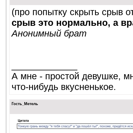
(про попытку скрыть срыв о
срыв это нормально, а вр
Анонимный брат
_____________
А мне - простой девушке, мн
что-нибудь вкусненькое.
Гость_Метель
Цитата
Тонкую грань между "я тебя спасу!" и "да пошёл ты!", похоже, придётся иск