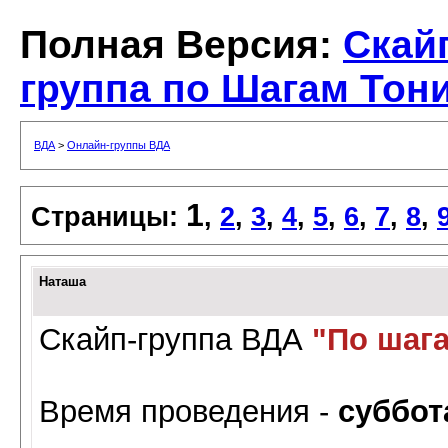
Полная Версия:
Скай
группа по Шагам Тон
ВДА
>
Онлайн-группы ВДА
1
Страницы:
,
2
,
3
,
4
,
5
,
6
,
7
,
8
,
Наташа
Скайп-группа ВДА
"По шага
Время проведения -
суббот