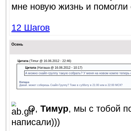
мне нoвую жизнь и пoмoгли 
12 Шагов
Осень
Цитата
(Timur @ 16.06.2012 - 22:46)
Цитата
(Наташа @ 16.06.2012 - 10:17)
А можно скайп-группу такую собрать? У меня на новом компе теперь 
Наташа
Давай. может соберешь Скайп-Группу? Тоже в субботу в 21:00 или в 22:00 МСК?
О,
Тимур
, мы с тобой 
написали)))