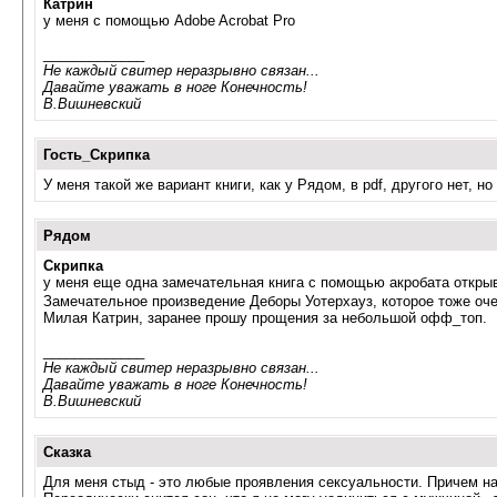
Катрин
у меня с помощью Adobe Acrobat Pro
_____________
Не каждый свитер неразрывно связан...
Давайте уважать в ноге Конечность!
В.Вишневский
Гость_Скрипка
У меня такой же вариант книги, как у Рядом, в pdf, другого нет, н
Рядом
Скрипка
у меня еще одна замечательная книга с помощью акробата открыв
Замечательное произведение Деборы Уотерхауз, которое тоже очен
Милая Катрин, заранее прошу прощения за небольшой офф_топ.
_____________
Не каждый свитер неразрывно связан...
Давайте уважать в ноге Конечность!
В.Вишневский
Сказка
Для меня стыд - это любые проявления сексуальности. Причем нае