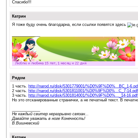
Спасибо!!!
Катрин
Я тоже буду очень благодарна, если ссылки появятся здесь
_____________
Рядом
1 часть.
http://narod.ru/disk/5301779001/%D0%9F%D0%...BC_1-6.pdf
2 часть.
http://narod.ru/disk/5301811001/%D0%9F%D0%...C_7-14.pdf
3 часть.
http://narod.ru/disk/5301814001/%D0%9F%D0%..._14-16.pdf
Но это отсканированные странички, а не печатный текст. В печатн
_____________
Не каждый свитер неразрывно связан...
Давайте уважать в ноге Конечность!
В.Вишневский
Катрин