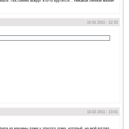
ате. Постоянно вокруг кто-то крутится... Никакой личной жизни!
10.02.2011 - 12:33
10.02.2011 - 13:01
дила из машины даже у другого дома, который, на мой взгляд,