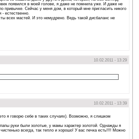
ловек появился в моей голове, я даже не помнила уже. И даже не
по привычке. Сейчас у меня дом, в который мне пригласить никого
 - естественно.
сты всех мастей. И это немудрено. Ведь такой дисбаланс не
10.02.2011 - 13:29
10.02.2011 - 13:39
(это я говорю себе в таких случаях). Возможно, я слишком
У папы руки были золотые, у мамы характер золотой. Однажды я
чистенько всегда, так тепло и хорошо! У вас печка есть!!!! Можно