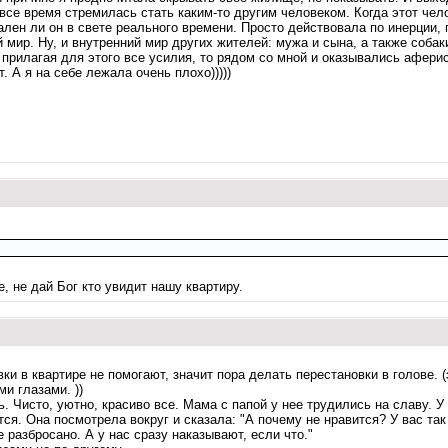
а все время стремилась стать каким-то другим человеком. Когда этот че
лен ли он в свете реального времени. Просто действовала по инерции, 
 мир. Ну, и внутренний мир других жителей: мужа и сына, а также собаки
, прилагая для этого все усилия, то рядом со мной и оказывались афери
 А я на себе лежала очень плохо)))))
е, не дай Бог кто увидит нашу квартиру.
вки в квартире не помогают, значит пора делать перестановки в голове. 
и глазами. ))
. Чисто, уютно, красиво все. Мама с папой у нее трудились на славу. 
ся. Она посмотрела вокруг и сказала: "А почему не нравится? У вас так 
е разбросано. А у нас сразу наказывают, если что."