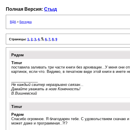
Полная Версия:
Стыд
ВДА
>
Беседка
5
Страницы:
1
,
2
,
3
,
4
,
,
6
,
7
,
8
,
9
Рядом
Timur
поставила заливать три части книги без архивации...У меня они
картинок, если что. Видимо, в печатном виде этой книги в инете не
_____________
Не каждый свитер неразрывно связан...
Давайте уважать в ноге Конечность!
В.Вишневский
Timur
Рядом
Спасибо огромное. Я благодарен тебе. С удовольствием скачаю и 
может даже и программная..?!?