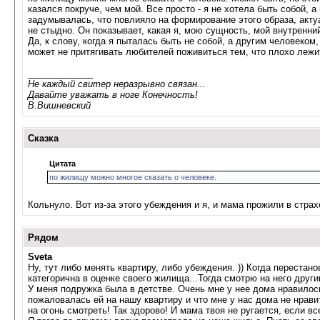
казался покруче, чем мой. Все просто - я не хотела быть собой, 
задумывалась, что повлияло на формирование этого образа, актуа
не стыдно. Он показывает, какая я, мою сущность, мой внутренний
Да, к слову, когда я пыталась быть не собой, а другим человеком
может не притягивать любителей поживиться тем, что плохо лежит.
_____________
Не каждый свитер неразрывно связан...
Давайте уважать в ноге Конечность!
В.Вишневский
Сказка
Цитата
по жилищу можно многое сказать о человеке.
Кольнуло. Вот из-за этого убеждения и я, и мама прожили в страх
Рядом
Sveta
Ну, тут либо менять квартиру, либо убеждения. )) Когда перестано
категорична в оценке своего жилища...Тогда смотрю на него другим
У меня подружка была в детстве. Очень мне у нее дома нравилось
пожаловалась ей на нашу квартиру и что мне у нас дома не нравит
на огонь смотреть! Так здорово! И мама твоя не ругается, если вс