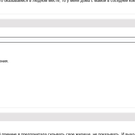
то оказываемся в людном месте, то у меня дома с мамой в соседней комн
ения.
й причине я предпочитала скрывать свое жилище, не показывать. И выхо