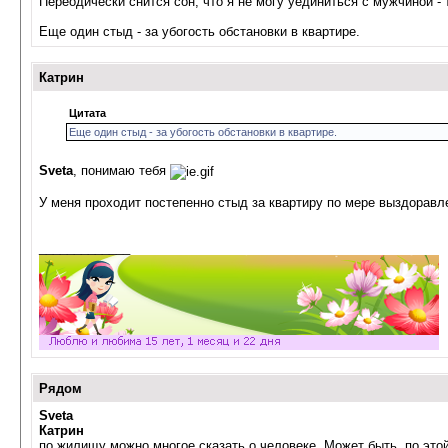
Переодически снится сон, что я не могу уединиться с мужчиной - 
Еще один стыд - за убогость обстановки в квартире.
Катрин
Цитата
Еще один стыд - за убогость обстановки в квартире.
Sveta
, понимаю тебя
У меня проходит постепенно стыд за квартиру по мере выздоравл
_____________
Рядом
Sveta
Катрин
по жилищу можно многое сказать о человеке. Может быть, по это