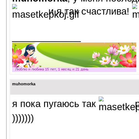
и я так счастлива!
_____________
muhomorka
я пока пугаюсь так
р
)))))))