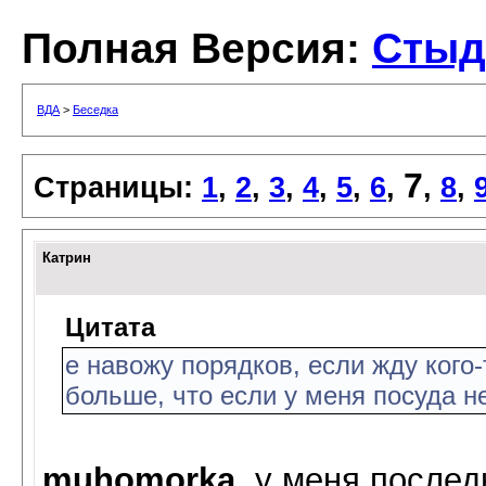
Полная Версия:
Стыд
ВДА
>
Беседка
7
Страницы:
1
,
2
,
3
,
4
,
5
,
6
,
,
8
,
Катрин
Цитата
е навожу порядков, если жду кого-т
больше, что если у меня посуда не
muhomorka
, у меня послед