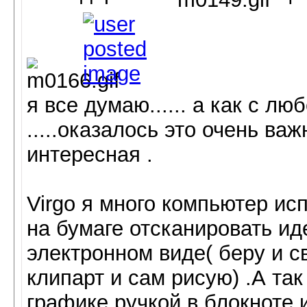
я все думаю...... а как с л
.....оказалось это очень важ
интересная .
Virgo я много компьютер ис
на бумаге отсканировать и
электронном виде( беру и с
клипарт и сам рисую) .А та
графике ручкой в блокноте