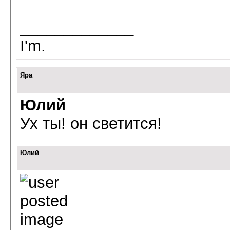
_____________
I'm.
Яра
Юлий
Ух ты! он светится!
Юлий