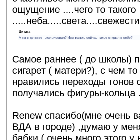
ощущение ....чего то такого
.....неба.....света....свежест
Цитата
А ты в детстве тоже рисовал? Или только сейчас такое открыл в себе?
Самое раннее ( до школы) 
сигарет ( матери?), с чем т
нравились переходы тонов 
получались фигуры-кольца 
Renew спасибо(мне очень в
ВДА в городе) ,думаю у мен
бабки ( очень много этого у