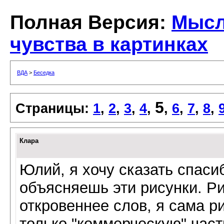
Полная Версия:
Мысл
чувства в картинках
ВДА
>
Беседка
5
Страницы:
1
,
2
,
3
,
4
,
,
6
,
7
,
8
,
Клара
Юлий, я хочу сказать спаси
объясняешь эти рисунки. Р
откровеннее слов, я сама р
только "коммерческую" част