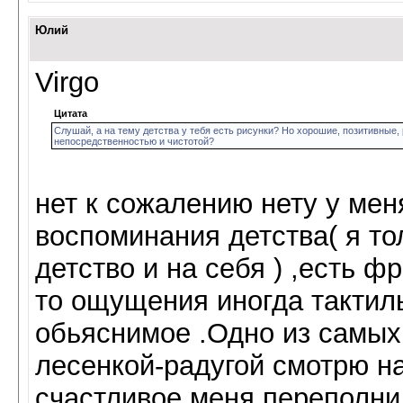
Юлий
Virgo
Цитата
Слушай, а на тему детства у тебя есть рисунки? Но хорошие, позитивные, 
непосредственностью и чистотой?
нет к сожалению нету у мен
воспоминания детства( я то
детство и на себя ) ,есть ф
то ощущения иногда тактил
обьяснимое .Одно из самых
лесенкой-радугой смотрю на 
счастливое меня переполнил