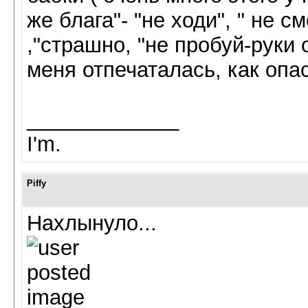
же блага"- "не ходи", " не с
,"страшно, "не пробуй-руки 
меня отпечаталась, как опа
_____________
I'm.
Piffy
Нахлынуло...