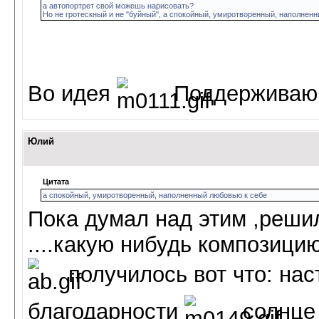
а автопортрет свой можешь нарисовать?
Но не гротескный и не "буйный", а спокойный, умиротворенный, наполнен
Во идея
Поддерживаю 
Юлий
Цитата
а спокойный, умиротворенный, наполненный любовью к себе
Пока думал над этим ,решил
....какую нибудь композици
получилось вот что: нас
благодарности
солнце 