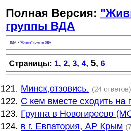
Полная Версия:
"Жив
группы ВДА
ВДА
>
"Живые" группы ВДА
5
Страницы:
1
,
2
,
3
,
4
,
,
6
Минск,отзовись.
(24 ответов)
С кем вместе сходить на 
Группа в Новогиреево (
в г. Евпатория, АР Крым
(