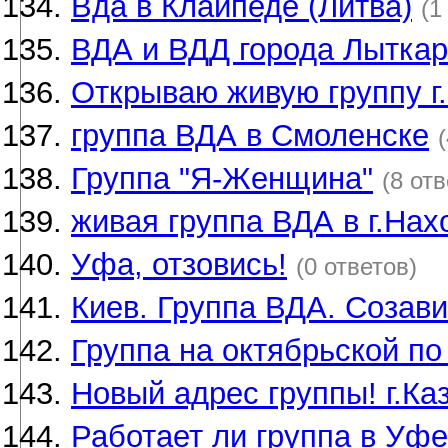
Вда в Клайпеде (Литва)
(1
ВДА и ВДД города Лытка
Открываю живую группу г
группа ВДА в Смоленске
Группа "Я-Женщина"
(8 отв
живая группа ВДА в г.Нах
Уфа, отзовись!
(0 ответов)
Киев. Группа ВДА. Созав
Группа на октябрьской по
Новый адрес группы! г.Ка
Работает ли группа в Уф