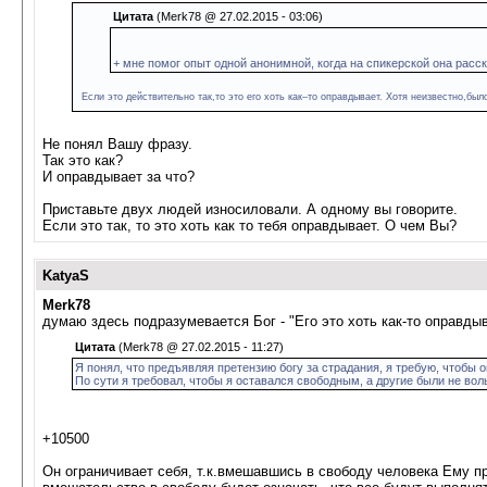
Цитата
(Merk78 @ 27.02.2015 - 03:06)
+ мне помог опыт одной анонимной, когда на спикерской она расск
Если это действительно так,то это его хоть как–то оправдывает. Хотя неизвестно,было 
Не понял Вашу фразу.
Так это как?
И оправдывает за что?
Приставьте двух людей износиловали. А одному вы говорите.
Если это так, то это хоть как то тебя оправдывает. О чем Вы?
KatyaS
Merk78
думаю здесь подразумевается Бог - "Его это хоть как-то оправды
Цитата
(Merk78 @ 27.02.2015 - 11:27)
Я понял, что предъявляя претензию богу за страдания, я требую, чтобы о
По сути я требовал, чтобы я оставался свободным, а другие были не вол
+10500
Он ограничивает себя, т.к.вмешавшись в свободу человека Ему пр