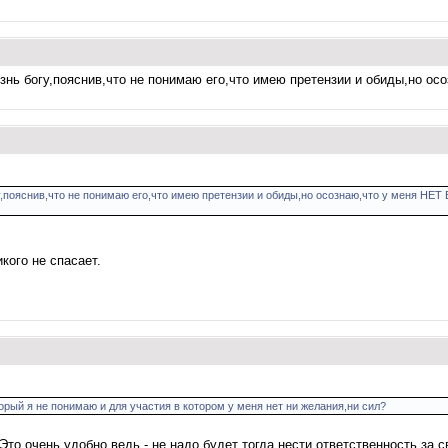
нь богу,пояснив,что не понимаю его,что имею претензии и обиды,но осо
пояснив,что не понимаю его,что имею претензии и обиды,но осознаю,что у меня НЕТ В
кого не спасает.
рый я не понимаю и для участия в котором у меня нет ни желания,ни сил?
о очень удобно ведь - не надо будет тогда нести ответственность за св