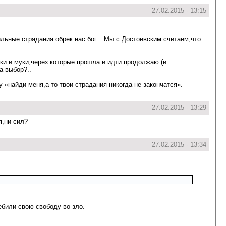
27.02.2015 - 13:15
ильные страдания обрек нас бог... Мы с Достоевским считаем,что
тки и муки,через которые прошла и идти продолжаю (и
а выбор?..
 «найди меня,а то твои страдания никогда не закончатся».
27.02.2015 - 13:29
я,ни сил?
27.02.2015 - 13:34
ебили свою свободу во зло.