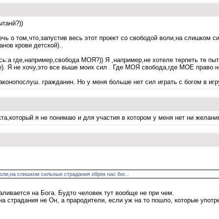
ытанй?))
ечь о том,что,запустив весь этот проект со свободой воли,на слишком с
анов крови детской)..
сь:а где,например,свобода МОЯ?)) Я ,например,не хотеле терпеть те пы
). Я не хочу,это все выше моих сил . Где МОЯ свобода,где МОЕ право н
конопослуш. гражданин. Но у меня больше нет сил играть с богом в игру
та,который я не понимаю и для участия в котором у меня нет ни желани
воли,на слишком сильные страдания обрек нас бог...
аливается на Бога. Будто человек тут вообще не при чем.
на страдания не Он, а прародители, если уж на то пошло, которые употр