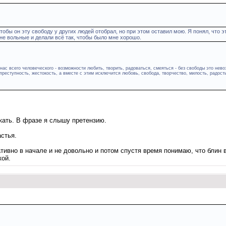
тобы он эту свободу у других людей отобрал, но при этом оставил мою. Я понял, что э
 не вольные и делали всё так, чтобы было мне хорошо.
ас всего человеческого - возможности любить, творить, радоваться, смеяться - без свободы это нево
преступность, жестокость, а вместе с этим исключится любовь, свобода, творчество, милость, радост
акать. В фразе я слышу претензию.
астья.
тивно в начале и не довольно и потом спустя время понимаю, что блин 
кой.