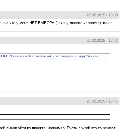
27.02.2015 - 13:38
знаю,что у меня НЕТ ВЫБОРА (как и у любого челоаека): или с
27.02.2015 - 13:42
ЫБОРА (как и у любого челоаека): или с ним,или – в ад)) Спонсор
27.02.2015 - 13:46
ой выбор уйти из проекта, например. Пусть другой кто-то решает