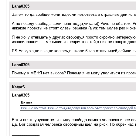
Lana0305
Зачем тогда вообще молитва,если нет.ответа в страшные дни исп
А по поводу свободы воли понятно,да,читали)) Речь не об.этом. Р
никакие проекты не стоят слезы ребенка (а уж тем более рек и оке
Я не хочу отнимать у других свободу,я просто скромно интересую
изнасилования — меньшие из неприятностей,о них не говорю даже
PS Не курю,не пью,не колюсь,в школе была отличницей,сейчас -за
Lana0305
Почему у МЕНЯ нет выбора? Почему я не могу уволиться из проек
KatyaS
Lana0305
Цитата
Речь не об.этом. Речь о том,что,запустив весь этот проект со свободой 
Вот и опять упускается из виду свобода самого человека и все св
Да, Бог создавая человека свободным шел на риск. Но обрек нас 
_____________