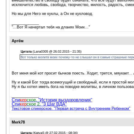
вмешательство в свободу будет означать, что все будут выполнят
исключится любовь, свобода, творчество, милость, радость, смех
Но мы для Него не куклы, а Он не кукловод.
_____________
"...Вот Я начертал тебя на дланях Моих..."
Артём
Цитата
(Lana0305 @ 26.02.2015 - 21:35)
Вот только молитв моих почему-то не слышал он в самые страшные пер
Вот меня мой кот просит бычков поесть. Ходит, трется, мяукает..
Ну и какой Бог тогда всемогущий и свободный, если я простой мо
Ну я бы хотел иметь бога на поводке молитвы, в личном пользован
_____________
Спи
кер
ское.
"История выздоровления"
Спи
кер
ское 2.
"3 Шаг ВДА"
Текстовое спикерское. "Первая встреча с Внутренним Ребенком"
Merk78
Цитата
(KatyaS @ 27.02.2015 - 08:34)