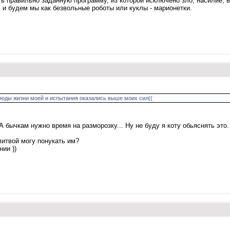
ь правильно заданную программу, из которой исключено зло, насилие, в
 и будем мы как безвольные роботы или куклы - марионетки.
иоды жизни моей и испытания оказались выше моих сил((
. А бычкам нужно время на разморозку... Ну не буду я коту обьяснять эт
литвой могу понукать им?
ии ))