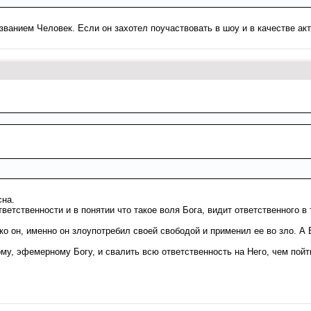
азванием Человек. Если он захотел поучаствовать в шоу и в качестве а
сна.
тветственности и в понятии что такое воля Бога, видит ответственного в
ько он, именно он злоупотребил своей свободой и применил ее во зло. А 
му, эфемерному Богу, и свалить всю ответственность на Него, чем пойт