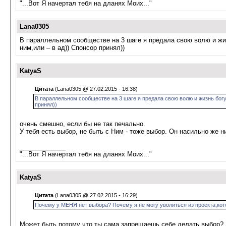
"...Вот Я начертал тебя на дланях Моих..."
Lana0305
В параллельном сообществе на 3 шаге я предала свою волю и жиз
ним,или – в ад)) Спонсор принял))
KatyaS
Цитата
(Lana0305 @ 27.02.2015 - 16:38)
В параллельном сообществе на 3 шаге я предала свою волю и жизнь богу,
принял))
очень смешно, если бы не так печально.
У тебя есть выбор, не быть с Ним - тоже выбор. Он насильно же ни
_____________
"...Вот Я начертал тебя на дланях Моих..."
KatyaS
Цитата
(Lana0305 @ 27.02.2015 - 16:29)
Почему у МЕНЯ нет выбора? Почему я не могу уволиться из проекта,кото
Может быть потому что ты сама запрещаешь себе делать выбор? Эт