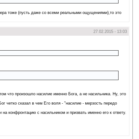
ктера тоже (пусть даже со всеми реальными ощущениями),то это
27.02.2015 - 13:03
 том что произошло насилие именно Бога, а не насильника. Ну, это
Бог четко сказал в чем Его воля - "насилие - мерзость передо
и на конфронтацию с насильником и призвать именно его к ответу.