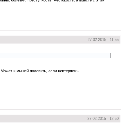
ойны, болезни, преступность, жестокость, а вместе с этим
27.02.2015 - 11:55
о. Может и мышей половить, если невтерпежь.
27.02.2015 - 12:50