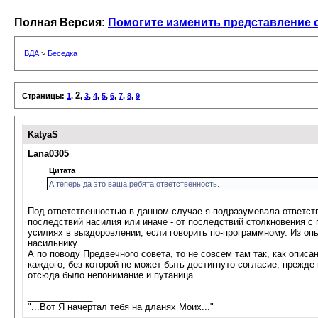
Полная Версия:
Помогите изменить представление 
ВДА
>
Беседка
2
Страницы:
1
,
,
3
,
4
,
5
,
6
,
7
,
8
,
9
KatyaS
Lana0305
Цитата
А теперь:да это ваша,ребята,ответственность.
Под ответственностью в данном случае я подразумевала ответств
последствий насилия или иначе - от последствий столкновения с 
усилиях в выздоровлении, если говорить по-программному. Из опы
насильнику.
А по поводу Предвечного совета, то не совсем там так, как опис
каждого, без которой не может быть достигнуто согласие, прежде 
отсюда было непонимание и путаница.
_____________
"...Вот Я начертал тебя на дланях Моих..."