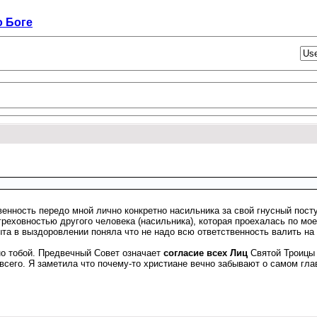
о Боге
енность передо мной лично конкретно насильника за свой гнусный посту
греховностью другого человека (насильника), которая проехалась по мо
та в выздоровлении поняла что не надо всю ответственность валить на 
ано тобой. Предвечный Совет означает
согласие всех Лиц
Святой Троицы 
всего. Я заметила что почему-то христиане вечно забывают о самом глав