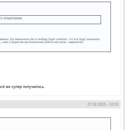
то эгоцентризм.
зможно. Его вмешательство в свободу будет означать, что все будут выполнять
ь, смех и будем мы как безвольные роботы или куклы - марионетки.
всё же супер получилось.
27.02.2015 - 12:51