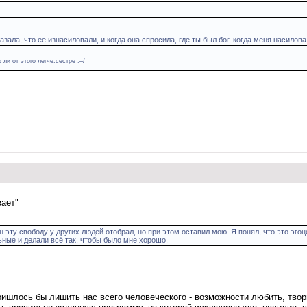
азала, что ее изнасиловали, и когда она спросила, где ты был бог, когда меня насилов
ли от этого легче.сестре :–/
вает"
н эту свободу у других людей отобрал, но при этом оставил мою. Я понял, что это эго
ьные и делали всё так, чтобы было мне хорошо.
ишлось бы лишить нас всего человеческого - возможности любить, твори