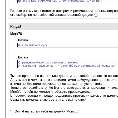
Если это так, то это хоть как то тебя оправдывает. О чем Вы?
Говорю я тому,кто является автором и режиссером проекта под н
его выбор, но не выбор той изнасилованной девушки))
KatyaS
Merk78
Цитата
я не понимаю ее сути.
Цитата
Оправдания нужно тому, кто ответственнен.
А я как раз пытался донести, что моя ВС не ответственна за несчастья.
Ты все правильно пытаешься донести, я с тобой полностью согла
А суть вот в чем - жертва насилия, имея заблуждение в понятии о
ж типа по Его воле произошло несчастье, попустил типа.
Только вот ошибка это. Не Бог в ответе за это, а насильник и тол
Мной", т.е. Он не желает чтобы это происходило.
В прочем, всегда ж проще предьявить претензии какому-то далеко
Сама так делала, знаю все эти уловки психики.
_____________
"...Вот Я начертал тебя на дланях Моих..."